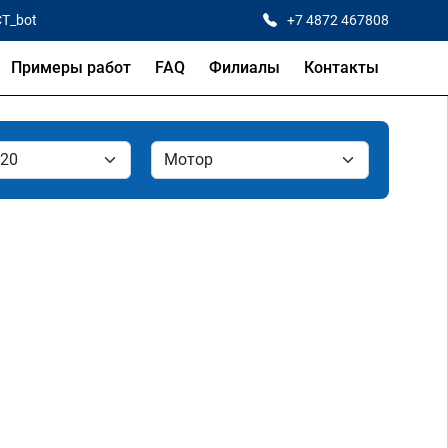
CT_bot
+7 4872 467808
Примеры работ
FAQ
Филиалы
Контакты