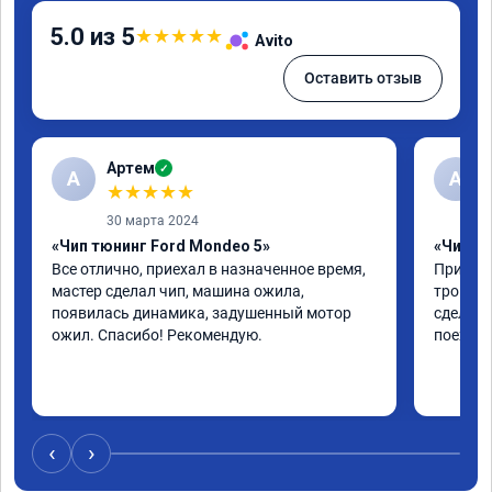
5.0 из 5
★
★
★
★
★
Avito
Оставить отзыв
Артем
✓
А
А
★
★
★
★
★
30 марта 2024
«Чип тюнинг Ford Mondeo 5»
«Чип тю
Все отлично, приехал в назначенное время, 
Приехал
мастер сделал чип, машина ожила, 
троила 
появилась динамика, задушенный мотор 
сделали
ожил. Спасибо! Рекомендую.
поехала
‹
›