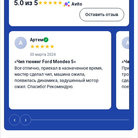
5.0 из 5
★
★
★
★
★
Avito
Оставить отзыв
Артем
✓
А
А
★
★
★
★
★
30 марта 2024
«Чип тюнинг Ford Mondeo 5»
«Чип тю
Все отлично, приехал в назначенное время, 
Приехал
мастер сделал чип, машина ожила, 
троила 
появилась динамика, задушенный мотор 
сделали
ожил. Спасибо! Рекомендую.
поехала
‹
›