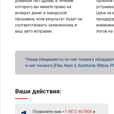
дневный тест-драйв, в течение
пробной 
которого вы имеете право на
устраива
возврат денег и заводской
Цена не 
прошивки, если результат будет не
процедур
соответствовать заявленному и
изменени
ваш авто исправен.
логов на
Наши специалисты по чип тюнингу обладают 
и чип тюнинга (Flex, Kess 3, Autotuner, Bitbo
Ваши действия:
Позвоните нам
+7 4872 467808
и