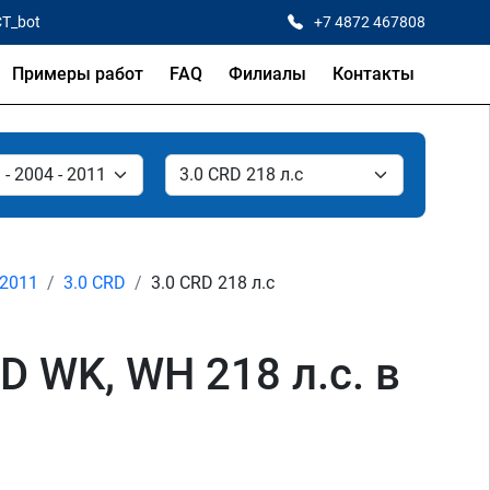
CT_bot
+7 4872 467808
Примеры работ
FAQ
Филиалы
Контакты
 2011
3.0 CRD
3.0 CRD 218 л.с
D WK, WH 218 л.с. в