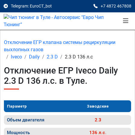
Telegram: EuroCT_bot
+7 4872 467808
Отключение ЕГР клапана системы рециркуляции
выхлопных газов
Iveco
Daily
2.3 D
2.3 D 136 л.с
Отключение ЕГР Iveco Daily
2.3 D 136 л.с. в Туле.
Параметр
Заводские
Объем двигателя
2.3
Мощность
136 л.с.