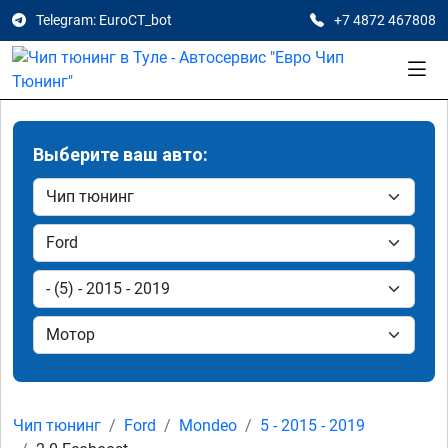
Telegram: EuroCT_bot
+7 4872 467808
Выберите ваш авто:
Чип тюнинг
Ford
Mondeo
5 - 2015 - 2019