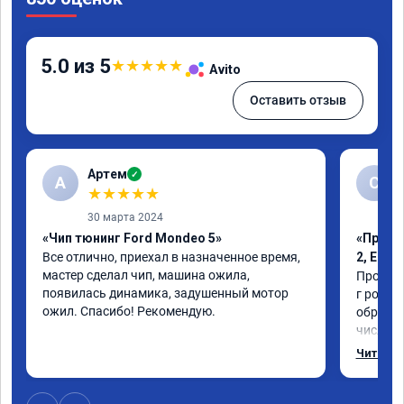
5.0 из 5
★
★
★
★
★
Avito
Оставить отзыв
Артем
✓
А
С
★
★
★
★
★
30 марта 2024
«Чип тюнинг Ford Mondeo 5»
«Проши
Все отлично, приехал в назначенное время, 
2, Егр
мастер сделал чип, машина ожила, 
Прошили
появилась динамика, задушенный мотор 
г рожден
ожил. Спасибо! Рекомендую.
обратил
число, 
важно р
Читать 
которая
Обновил
братишка