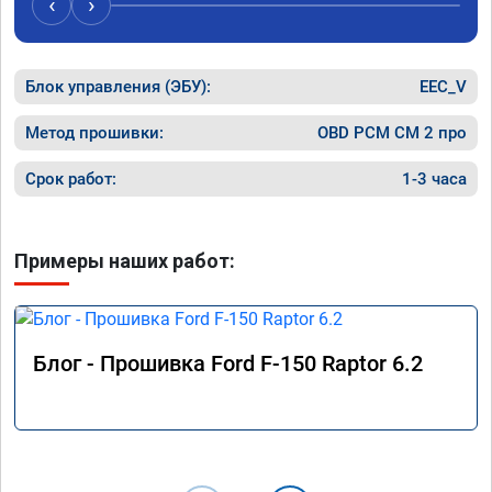
‹
›
машина 
рекамен
Блок управления (ЭБУ):
EEC_V
Метод прошивки:
OBD PCM СМ 2 про
Срок работ:
1-3 часа
Примеры наших работ:
Блог - Прошивка Ford F-150 Raptor 6.2