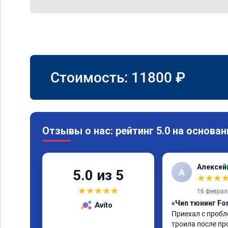
Стоимость:
11800
₽
Отзывы о нас: рейтинг 5.0 на основан
Алексей
А
5.0 из 5
★
★
★
★
★
★
★
★
16 феврал
«Чип тюнинг For
Avito
Приехал с пробл
троила после пр