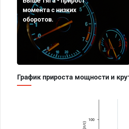
Выше тяга - прирост
момента с низких
оборотов.
График прироста мощности и кр
100