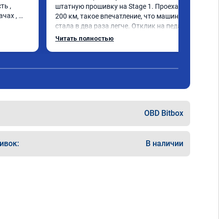
ь , 
штатную прошивку на Stage 1. Проехал 
чах , 
200 км, такое впечатление, что машина 
стала в два раза легче. Отклик на педаль 
газа моментальный, при этом появилась 
Читать полностью
эластичность и плавность работы 
двигателя во всех режимах. Точно не зря 
потраченные деньги.
OBD Bitbox
ивок:
В наличии