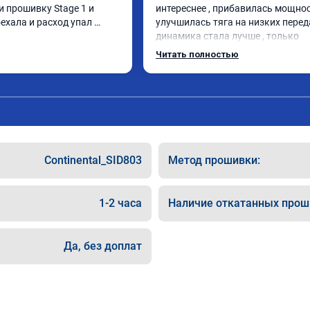
и прошивку Stage 1 и 
интереснее , прибавилась мощност
ехала и расход упал 
улучшилась тяга на низких переда
3
динамика стала лучше , только 
позитивные эмоции , цена 
Читать полностью
соответствовала заявленной , 
рекомендую этот сервис
Continental_SID803
Метод прошивки:
1-2 часа
Наличие откатанных прош
Да, без доплат