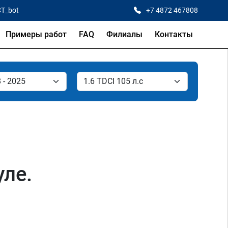
CT_bot
+7 4872 467808
Примеры работ
FAQ
Филиалы
Контакты
уле.