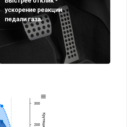
Быстрее отклик -
ускорение реакции
педали газа.
300
200