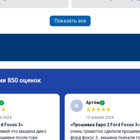
Показать все
ии 850 оценок
Артём
✓
✓
А
★
★
★
★
★
★
★
я 2024
10 апреля 2024
d Focus 3»
«Прошивка Евро 2 Ford Focus 3»
емой что машина дико 
очень грамотно сделали прошивку
ошивки после горе 
форд фокус 3 , машина поехали го