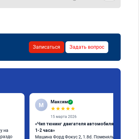
Записаться
Задать вопрос
Максим
✓
М
★
★
★
★
★
15 марта 2026
«Чип тюнинг двигателя автомобиля за
 на 
1-2 часа»
раздо 
Машина Форд Фокус 2, 1.8d. Поменяли 