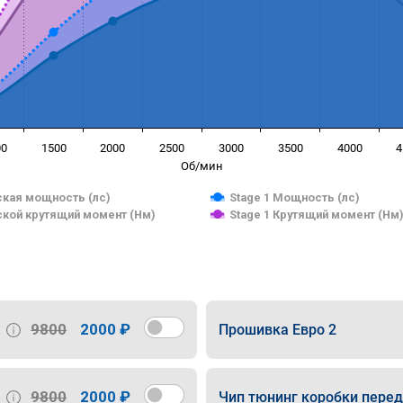
00
1500
2000
2500
3000
3500
4000
4
Об/мин
кая мощность (лс)
Stage 1 Мощность (лс)
кой крутящий момент (Нм)
Stage 1 Крутящий момент (Нм
9800
2000 ₽
Прошивка Евро 2
9800
2000 ₽
Чип тюнинг коробки пере