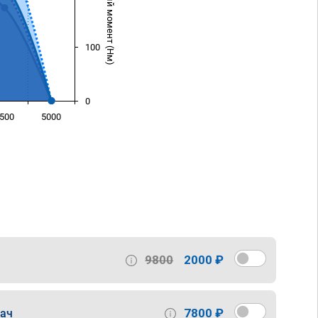
Крутящий момент (Нм)
100
0
500
5000
)
9800
2000 ₽
7800 ₽
дач