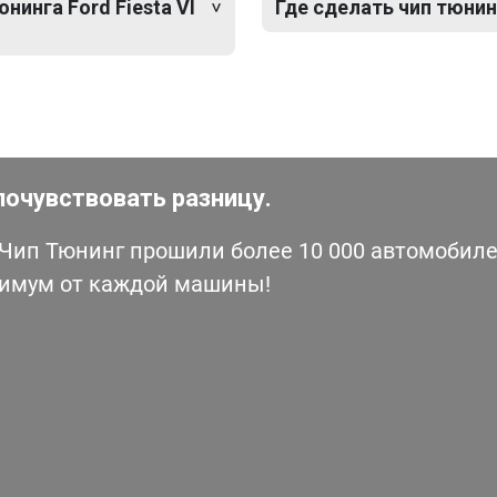
нинга Ford Fiesta VI
Где сделать чип тюнинг
почувствовать разницу.
ип Тюнинг прошили более 10 000 автомобилей
симум от каждой машины!