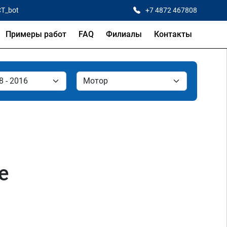
CT_bot
+7 4872 467808
Примеры работ
FAQ
Филиалы
Контакты
е