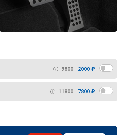
9800
2000 ₽
11800
7800 ₽