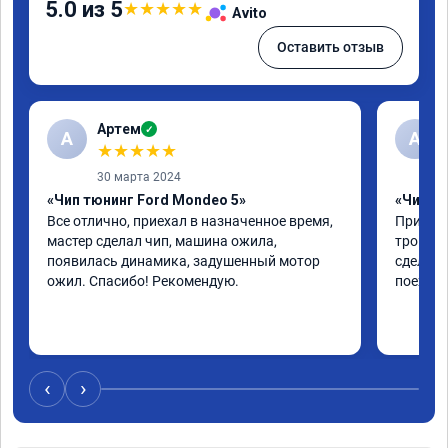
5.0 из 5
★
★
★
★
★
Avito
Оставить отзыв
Артем
✓
А
А
★
★
★
★
★
30 марта 2024
«Чип тюнинг Ford Mondeo 5»
«Чип тю
Все отлично, приехал в назначенное время, 
Приехал
мастер сделал чип, машина ожила, 
троила 
появилась динамика, задушенный мотор 
сделали
ожил. Спасибо! Рекомендую.
поехала
‹
›