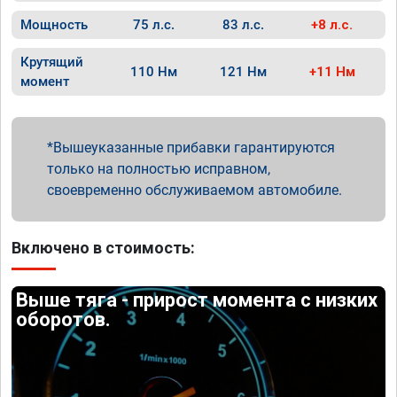
Мощность
75 л.с.
83 л.с.
+8 л.с.
Крутящий
110 Нм
121 Нм
+11 Нм
момент
Вышеуказанные прибавки гарантируются
только на полностью исправном,
своевременно обслуживаемом автомобиле.
Включено в стоимость:
Выше тяга - прирост момента с низких
оборотов.