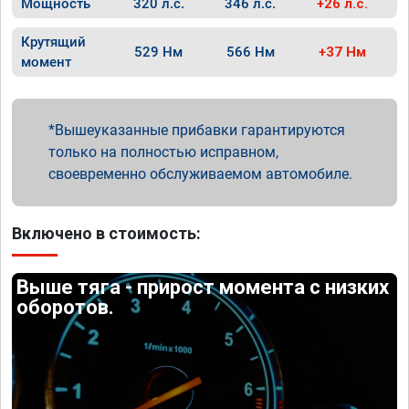
Мощность
320 л.с.
346 л.с.
+26 л.с.
Крутящий
529 Нм
566 Нм
+37 Нм
момент
Вышеуказанные прибавки гарантируются
только на полностью исправном,
своевременно обслуживаемом автомобиле.
Включено в стоимость:
Выше тяга - прирост момента с низких
оборотов.