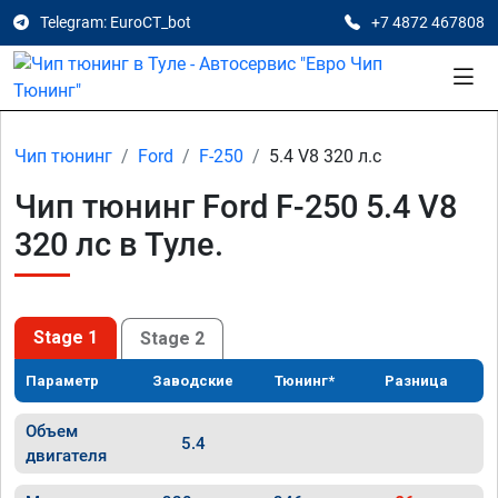
Telegram: EuroCT_bot
+7 4872 467808
Чип тюнинг
Ford
F-250
5.4 V8 320 л.с
Чип тюнинг Ford F-250 5.4 V8
320 лс в Туле.
Stage 1
Stage 2
Параметр
Заводские
Тюнинг*
Разница
Объем
5.4
двигателя