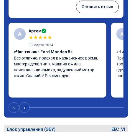
Оставить отзыв
Артем
✓
А
А
★
★
★
★
★
30 марта 2024
«Чип тюнинг Ford Mondeo 5»
«Чип тю
Все отлично, приехал в назначенное время, 
Приехал
мастер сделал чип, машина ожила, 
троила 
появилась динамика, задушенный мотор 
сделали
ожил. Спасибо! Рекомендую.
поехала
‹
›
Блок управления (ЭБУ):
EEC_VI