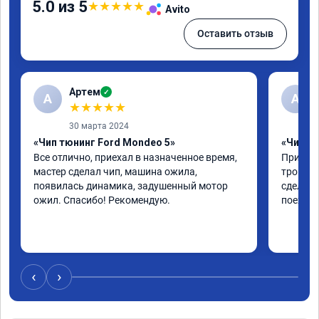
5.0 из 5
★
★
★
★
★
Avito
Оставить отзыв
Артем
✓
А
А
★
★
★
★
★
30 марта 2024
«Чип тюнинг Ford Mondeo 5»
«Чип тю
Все отлично, приехал в назначенное время, 
Приехал
мастер сделал чип, машина ожила, 
троила 
появилась динамика, задушенный мотор 
сделали
ожил. Спасибо! Рекомендую.
поехала
‹
›