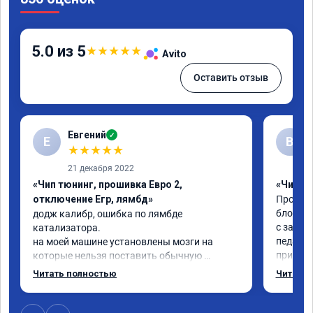
5.0 из 5
★
★
★
★
★
Avito
Оставить отзыв
Евгений
✓
Е
В
★
★
★
★
★
21 декабря 2022
«Чип тюнинг, прошивка Евро 2,
«Чип тю
отключение Егр, лямбд»
Прошива
блокиро
додж калибр, ошибка по лямбде 
с завод
катализатора.

педаль 
на моей машине установлены мозги на 
приехал
которые нельзя поставить обычную 
недостат
прошивку под евро 2.

Читать полностью
Читать 
Когда з
обратился к Даниилу, он направил 
всего ж
исходный код мозгов программисту, 
примерн
который изменил код, далее Даниил за 30 