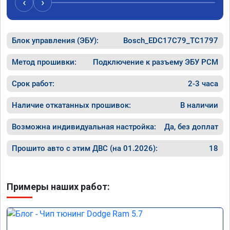
‹
›
никаких
сек залил его в мозги.

дроссел
проехал уже 100 км ошибка не появилась, 
на газ,
машина едет хорошо.

в Москв
Блок управления (ЭБУ):
хотя раньше после сброса ошибке 
Bosch_EDC17C79_TC1797
темпера
выскакивал ошибка через 20км.

за 60, 
работой доволен.
Метод прошивки:
Подключение к разъему ЭБУ PCM
он нако
прыгает
Срок работ:
2-3 часа
дроссел
полност
Наличие откатанных прошивок:
В наличии
По резу
прошивк
Возможна индивидуальная настройка:
Да, без доплат
Прошито авто с этим ДВС (на 01.2026):
18
Примеры наших работ: