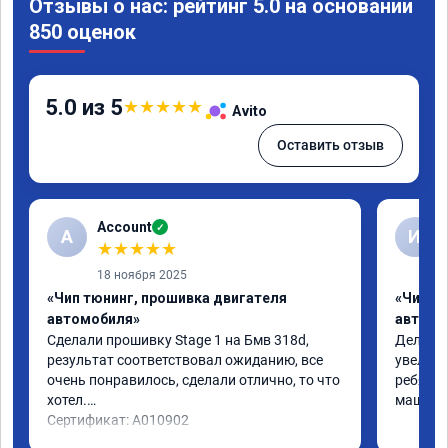
Отзывы о нас: рейтинг 5.0 на основании
850 оценок
5.0 из 5
★
★
★
★
★
Avito
Оставить отзыв
Account
✓
A
И
★
★
★
★
★
18 ноября 2025
«Чип тюнинг, прошивка двигателя
«Чип т
автомобиля»
автомо
Сделали прошивку Stage 1 на Бмв 318d, 
Делали 
результат соответствовал ожиданию, все 
увеличе
очень понравилось, сделали отлично, то что 
ребята 
хотел.

машина 
Сертификат: A010902