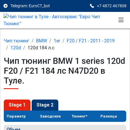
Telegram: EuroCT_bot
+7 4872 467808
Чип тюнинг
BMW
1er
F20 / F21 - 2011 - 2019
120d
120d 184 л.с
Чип тюнинг BMW 1 series 120d
F20 / F21 184 лс N47D20 в
Туле.
Stage 1
Stage 2
Параметр
Заводские
Тюнинг*
Разница
Объем