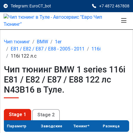
Telegram: EuroCT_bot
+7 4872 467808
Чип тюнинг
BMW
1er
E81 / E82 / E87 / E88 - 2005 - 2011
116i
116i 122 л.с
Чип тюнинг BMW 1 series 116i
E81 / E82 / E87 / E88 122 лс
N43B16 в Туле.
Stage 1
Stage 2
Параметр
Заводские
Тюнинг*
Разница