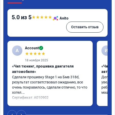
5.0 из 5
★
★
★
★
★
Avito
Оставить отзыв
Account
✓
A
И
★
★
★
★
★
18 ноября 2025
«Чип тюнинг, прошивка двигателя
«Чип т
автомобиля»
автомо
Сделали прошивку Stage 1 на Бмв 318d, 
Делали 
результат соответствовал ожиданию, все 
увеличе
очень понравилось, сделали отлично, то что 
ребята 
хотел.

машина 
Сертификат: A010902
‹
›