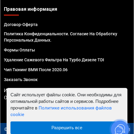
Правовая информация
Договор-Оферта
Политика Конфиденциальности. Согласие На Обработку
Персональных Данных.
Формы Оплаты
Удаление Сажевого Фильтра На Турбо Дизеле TDI
Чип Тюнинг BMW После 2020.06
Заказать Звонок
ИП Смирнов Георгий Павлович. ИНН 781302555843,
Сайт использует файлы cookie. Они необходимы для
ОГРНИП 324470400032610
оптимальной работы сайтов и сервисов. Подробнее
прочитайте в
Политике использования файлов
cookie
Разрешить все
© 2010 - 2026 Чип тюнинг в Туле - Автосервис "Евро Чип