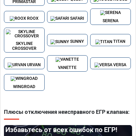
PRIMASTAR
ROOX
SAFARI
SERENA
SUNNY
TITAN
SKYLINE
CROSSOVER
URVAN
VERSA
VANETTE
WINGROAD
Плюсы отключения неисправного ЕГР клапана:
Избавьтесь от всех ошибок по ЕГР!