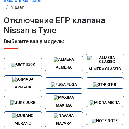
выхлопных газов
Nissan
Отключение ЕГР клапана
Nissan в Туле
Выберите вашу модель:
350Z
ALMERA
ALMERA CLASSIC
FUGA
GT-R
ARMADA
JUKE
MICRA
MAXIMA
NOTE
MURANO
NAVARA