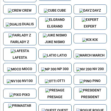
CREW
CUBE
DAYZ
DUALIS
ELGRAND
EXPERT
KIX
FAIRLADY Z
JUKE NISMO
LATIO
MARCH
LAFESTA
MOCO
NP 300
NV 200
NV100
OTTI
PINO
PIXO
PRESAGE
PRESIDENT
QUEST
ROGUE