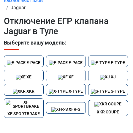
выхлопных газов
Jaguar
Отключение ЕГР клапана
Jaguar в Туле
Выберите вашу модель:
E-PACE
F-PACE
F-TYPE
XE
XF
XJ
XKR
X-TYPE
S-TYPE
XFR-S
XKR COUPE
XF SPORTBRAKE